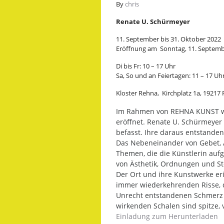
By
chris
Renate U. Schürmeyer
11. September bis 31. Oktober 2022
Eröffnung am Sonntag, 11. Septem
Di bis Fr: 10 – 17 Uhr
Sa, So und an Feiertagen: 11 – 17 Uh
Kloster Rehna, Kirchplatz 1a, 19217
Im Rahmen von REHNA KUNST wi
eröffnet. Renate U. Schürmeyer
befasst. Ihre daraus entstande
Das Nebeneinander von Gebet, A
Themen, die die Künstlerin auf
von Ästhetik, Ordnungen und St
Der Ort und ihre Kunstwerke er
immer wiederkehrenden Risse, di
Unrecht entstandenen Schmerz an
wirkenden Schalen sind spitze,
Einladung zum Herunterladen