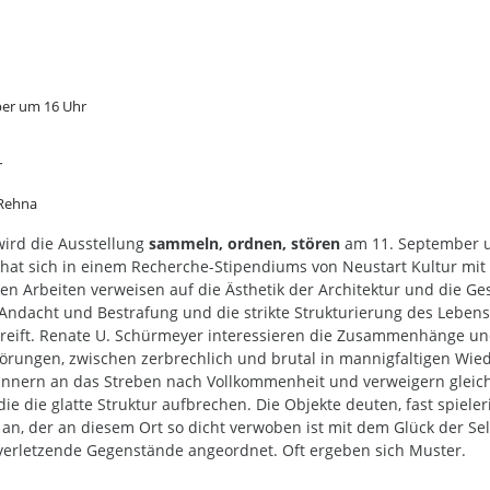
ber um 16 Uhr
r
 Rehna
rd die Ausstellung
sammeln, ordnen, stören
am 11. September u
 hat sich in einem Recherche-Stipendiums von Neustart Kultur mit
nen Arbeiten verweisen auf die Ästhetik der Architektur und die G
ndacht und Bestrafung und die strikte Strukturierung des Lebensal
greift. Renate U. Schürmeyer interessieren die Zusammenhänge u
örungen, zwischen zerbrechlich und brutal in mannigfaltigen Wie
innern an das Streben nach Vollkommenheit und verweigern gleichw
e die glatte Struktur aufbrechen. Die Objekte deuten, fast spieler
, der an diesem Ort so dicht verwoben ist mit dem Glück der Selig
 verletzende Gegenstände angeordnet. Oft ergeben sich Muster.