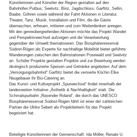
Künstlerinnen und Künstler der Region gestalten auf den
Bahnhöfen Putbus, Seelvitz, Binz, Jagdschloss, Garftitz, Sellin,
Baabe, Göhren sowie während der Fahrt Aktionen in Literatur,
Theater, Tanz, Musik, Installation und Film, die die Gäste
überraschen, erfreuen, irritieren und zum Weiterdenken anregen.
Mit den genreübergreifenden Aktionen möchte das Projekt Wandel
und Perspektivwechsel aufzeigen und die Verantwortung
gegenüber der Umwelt thematisieren. Das Biosphärenreservat
Südost-Rügen als Experte für nachhaltige Mobilität bietet geführte
Wanderungen zwischen den Bahnstationen Posewald und Seelvitz
an. Schüler Projekte gestalten Projekte und zur Bewirtung werden
ökologisch produzierte Speisen und Getränke angeboten: Auf dem
„Versorgungsbahnhof“ Garftitz bietet die versierte Köchin Elke
Neugebauer ihr Bio-Catering an.
Das Kunst- und Kulturprojekt „Spurwechsel“ findet innerhalb der
landesweiten Initiative „Ästhetik & Nachhaltigkeit“ statt. Die
Schmalspurbahn „Rasender Roland“, die durch das UNESCO
Biosphärenreservat Südost-Rügen fährt ist einer der zahlreichen
Partner die Ulrike Sebert als Projektleiterin für das Projekt
begeistert hat.
Beteiligte Künstlerinnen der Gemeinschaft: Ida Möller, Renate U.