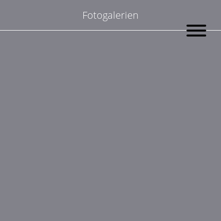
Suchen
Fotogalerien
nach: