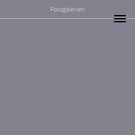
Suchen
Fotogalerien
nach: