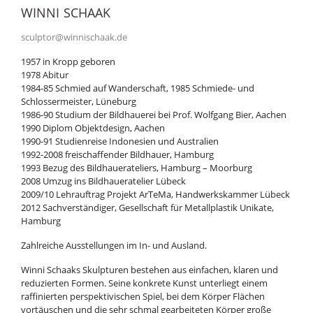
WINNI SCHAAK
sculptor@winnischaak.de
1957 in Kropp geboren
1978 Abitur
1984-85 Schmied auf Wanderschaft, 1985 Schmiede- und
Schlossermeister, Lüneburg
1986-90 Studium der Bildhauerei bei Prof. Wolfgang Bier, Aachen
1990 Diplom Objektdesign, Aachen
1990-91 Studienreise Indonesien und Australien
1992-2008 freischaffender Bildhauer, Hamburg
1993 Bezug des Bildhauerateliers, Hamburg – Moorburg
2008 Umzug ins Bildhaueratelier Lübeck
2009/10 Lehrauftrag Projekt ArTeMa, Handwerkskammer Lübeck
2012 Sachverständiger, Gesellschaft für Metallplastik Unikate,
Hamburg
Zahlreiche Ausstellungen im In- und Ausland.
Winni Schaaks Skulpturen bestehen aus einfachen, klaren und
reduzierten Formen. Seine konkrete Kunst unterliegt einem
raffinierten perspektivischen Spiel, bei dem Körper Flächen
vortäuschen und die sehr schmal gearbeiteten Körper große