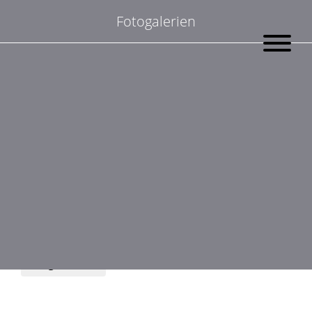
Suchen
Fotogalerien
nach:
Zeige Bilder