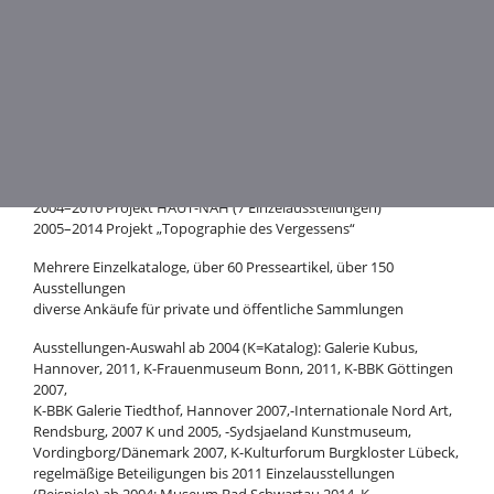
ROSEMARIE GAEDE
1941 in Braunschweig geboren
1950–1960 Privatunterricht in Ölmalerei und Fotografie
1960–63 Studium Kunst und Biologie
bis 2000 Künstlerin und Lehrerin, danach freischaffend
Mitgliedschaften: BBK Schleswig-Holstein, BBK Niedersachsen,
GEDOK Niedersachsen, Gemeinschaft Lübecker Künstler e.V.
2003 Projektförderung durch die Deutsche Bank
2004–2010 Projekt HAUT-NAH (7 Einzelausstellungen)
2005–2014 Projekt „Topographie des Vergessens“
Mehrere Einzelkataloge, über 60 Presseartikel, über 150
Ausstellungen
diverse Ankäufe für private und öffentliche Sammlungen
Ausstellungen-Auswahl ab 2004 (K=Katalog): Galerie Kubus,
Hannover, 2011, K-Frauenmuseum Bonn, 2011, K-BBK Göttingen
2007,
K-BBK Galerie Tiedthof, Hannover 2007,-Internationale Nord Art,
Rendsburg, 2007 K und 2005, -Sydsjaeland Kunstmuseum,
Vordingborg/Dänemark 2007, K-Kulturforum Burgkloster Lübeck,
regelmäßige Beteiligungen bis 2011 Einzelausstellungen