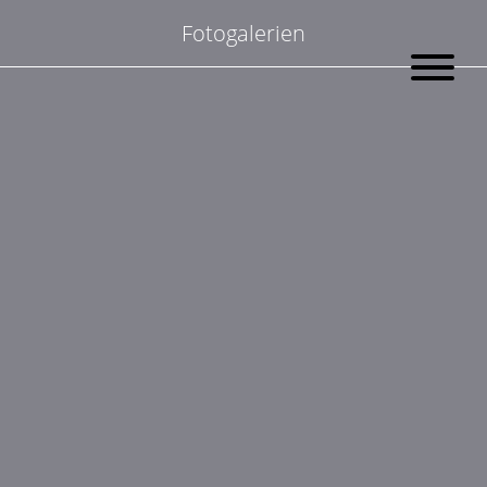
Suchen
Fotogalerien
nach:
Zeige Bilder