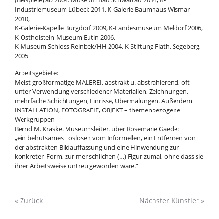
(Beispiele) ab 2004: Museum Bad Schwartau 2014, K-
Industriemuseum Lübeck 2011, K-Galerie Baumhaus Wismar
2010,
K-Galerie-Kapelle Burgdorf 2009, K-Landesmuseum Meldorf 2006,
K-Ostholstein-Museum Eutin 2006,
K-Museum Schloss Reinbek/HH 2004, K-Stiftung Flath, Segeberg,
2005
Arbeitsgebiete:
Meist großformatige MALEREI, abstrakt u. abstrahierend, oft
unter Verwendung verschiedener Materialien, Zeichnungen,
mehrfache Schichtungen, Einrisse, Übermalungen. Außerdem
INSTALLATION, FOTOGRAFIE, OBJEKT – themenbezogene
Werkgruppen
Bernd M. Kraske, Museumsleiter, über Rosemarie Gaede:
„ein behutsames Loslösen vom Informellen, ein Entfernen von
der abstrakten Bildauffassung und eine Hinwendung zur
konkreten Form, zur menschlichen (…) Figur zumal, ohne dass sie
ihrer Arbeitsweise untreu geworden wäre.“
« Zurück
Nächster Künstler »