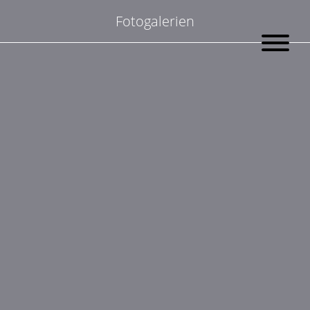
Suchen
Fotogalerien
nach:
Zeige Bilder