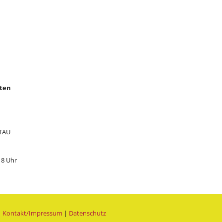
hten
TTAU
18 Uhr
|
Kontakt/Impressum
|
Datenschutz