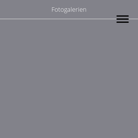
Suchen
Fotogalerien
nach: